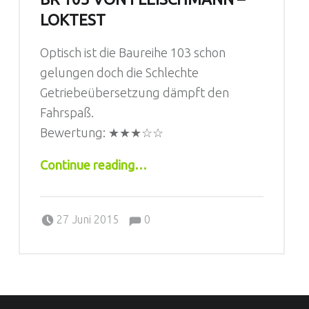
LOKTEST
Optisch ist die Baureihe 103 schon
gelungen doch die Schlechte
Getriebeübersetzung dämpft den
Fahrspaß.
Bewertung:
★★★☆☆
“BR 103 von Fleischmann – Loktest”
Continue reading
…
Comments:
Posted on:
Written by:
Comments:
Sebastian
27 Juni 2015
0