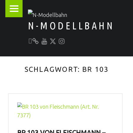
PRIMARY MENU
N-MODELLBAHN
Unser YouTube-Kanal
Kontakt zu N-Modellbahn.de
folgt uns auf Twitter
Besucht uns bei Instagram
Alles rund um die Modellbahn
SCHLAGWORT:
BR 103
BR 103 VON FLEISCHMANN –