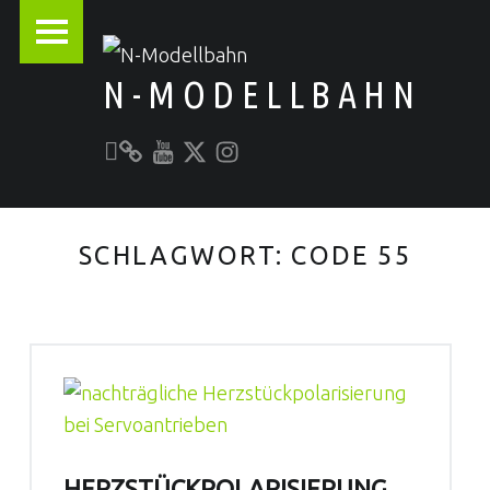
PRIMARY MENU
N-MODELLBAHN
Unser YouTube-Kanal
Kontakt zu N-Modellbahn.de
folgt uns auf Twitter
Besucht uns bei Instagram
Alles rund um die Modellbahn
SCHLAGWORT:
CODE 55
HERZSTÜCKPOLARISIERUNG,