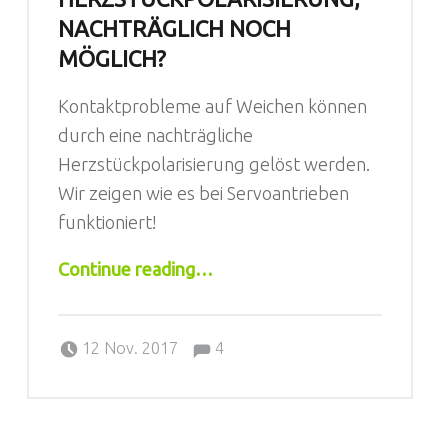
NACHTRÄGLICH NOCH
MÖGLICH?
Kontaktprobleme auf Weichen können
durch eine nachträgliche
Herzstückpolarisierung gelöst werden.
Wir zeigen wie es bei Servoantrieben
funktioniert!
“Herzstückpolarisierung, nachträglich noch möglich?”
Continue reading
…
Comments:
Posted on:
Written by:
Jörg
Comments:
12 Nov. 2017
4