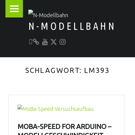
PRIMARY MENU
N-MODELLBAHN
Unser YouTube-Kanal
Kontakt zu N-Modellbahn.de
folgt uns auf Twitter
Besucht uns bei Instagram
Alles rund um die Modellbahn
SCHLAGWORT:
LM393
MOBA-SPEED FOR ARDUINO –