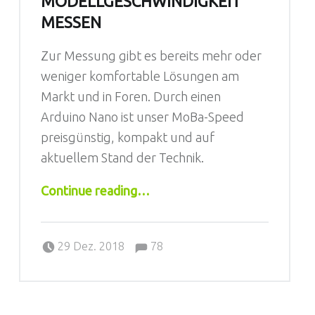
MODELLGESCHWINDIGKEIT
MESSEN
Zur Messung gibt es bereits mehr oder
weniger komfortable Lösungen am
Markt und in Foren. Durch einen
Arduino Nano ist unser MoBa-Speed
preisgünstig, kompakt und auf
aktuellem Stand der Technik.
“MoBa-Speed for Arduino – Modellgeschwindigkeit messen”
Continue reading
…
Comments:
Posted on:
Written by:
Jörg
Comments:
29 Dez. 2018
78