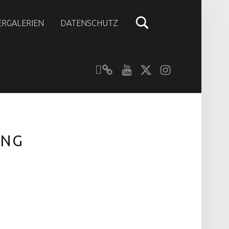
ERGALERIEN
DATENSCHUTZ
Unser YouTube-Kanal
Kontakt zu N-Modellbahn.de
folgt uns auf Twitter
Besucht uns bei Instagram
UNG