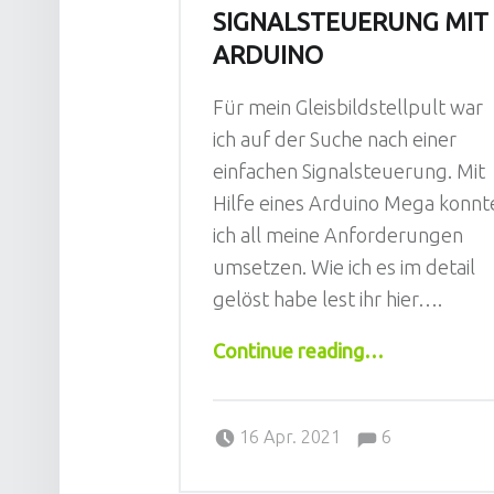
SIGNALSTEUERUNG MIT
ARDUINO
Für mein Gleisbildstellpult war
ich auf der Suche nach einer
einfachen Signalsteuerung. Mit
Hilfe eines Arduino Mega konnt
ich all meine Anforderungen
umsetzen. Wie ich es im detail
gelöst habe lest ihr hier….
“Signalsteuerung mit Arduino”
Continue reading
…
Comments:
Posted on:
Written by:
Comments:
Sebastian
16 Apr. 2021
6