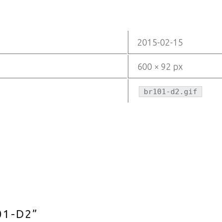
2015-02-15
600 × 92 px
br101-d2.gif
01-D2
”