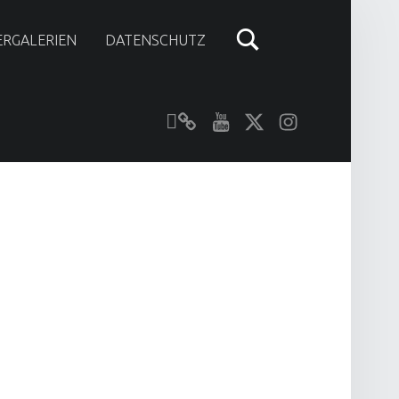
ERGALERIEN
DATENSCHUTZ
Unser YouTube-Kanal
Kontakt zu N-Modellbahn.de
folgt uns auf Twitter
Besucht uns bei Instagram