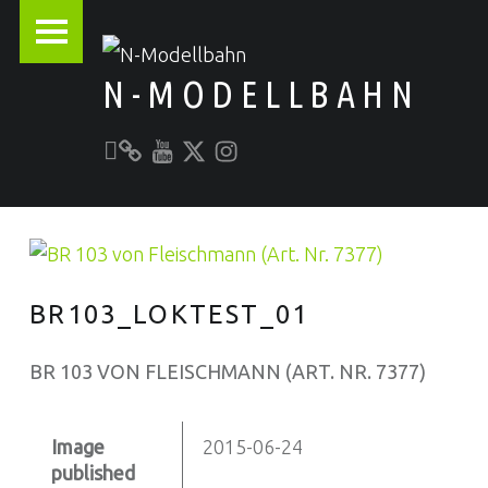
PRIMARY MENU
N-MODELLBAHN
Unser YouTube-Kanal
Kontakt zu N-Modellbahn.de
folgt uns auf Twitter
Besucht uns bei Instagram
Alles rund um die Modellbahn
BR103_LOKTEST_01
BR 103 VON FLEISCHMANN (ART. NR. 7377)
Image
2015-06-24
published