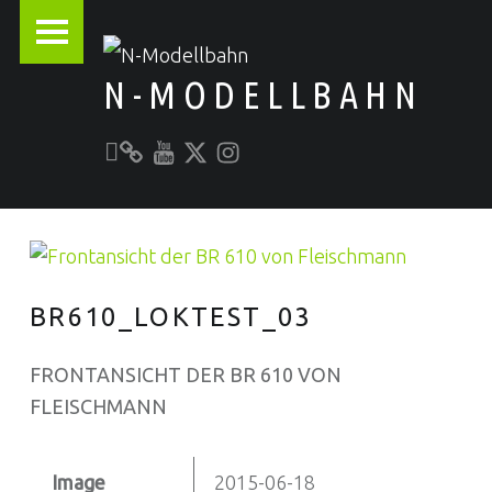
PRIMARY MENU
N-MODELLBAHN
Unser YouTube-Kanal
Kontakt zu N-Modellbahn.de
folgt uns auf Twitter
Besucht uns bei Instagram
Alles rund um die Modellbahn
BR610_LOKTEST_03
FRONTANSICHT DER BR 610 VON
FLEISCHMANN
Image
2015-06-18