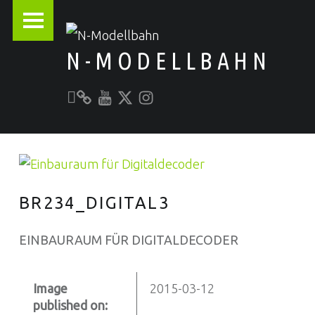
PRIMARY MENU
N-MODELLBAHN
Unser YouTube-Kanal
Kontakt zu N-Modellbahn.de
folgt uns auf Twitter
Besucht uns bei Instagram
Alles rund um die Modellbahn
BR234_DIGITAL3
EINBAURAUM FÜR DIGITALDECODER
Image
2015-03-12
published on: