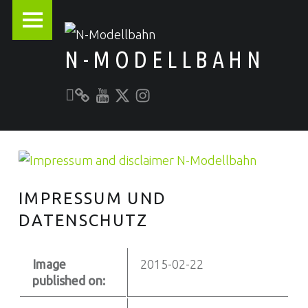
PRIMARY MENU
N-MODELLBAHN
Unser YouTube-Kanal
Kontakt zu N-Modellbahn.de
folgt uns auf Twitter
Besucht uns bei Instagram
Alles rund um die Modellbahn
IMPRESSUM UND
DATENSCHUTZ
Image
2015-02-22
published on: