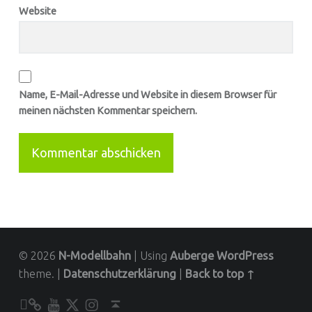
Website
Name, E-Mail-Adresse und Website in diesem Browser für
meinen nächsten Kommentar speichern.
© 2026
N-Modellbahn
|
Using
Auberge
WordPress
theme.
|
Datenschutzerklärung
|
Back to top ↑
Unser YouTube-Kanal
Kontakt zu N-Modellbahn.de
folgt uns auf Twitter
Besucht uns bei Instagram
Back to top ↑