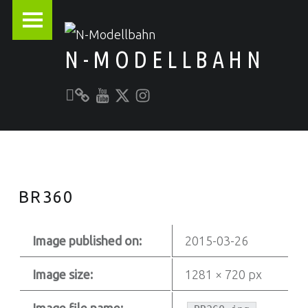
PRIMARY MENU
N-MODELLBAHN
Unser YouTube-Kanal
Kontakt zu N-Modellbahn.de
folgt uns auf Twitter
Besucht uns bei Instagram
Alles rund um die Modellbahn
BR360
Image published on:
2015-03-26
Image size:
1281 × 720 px