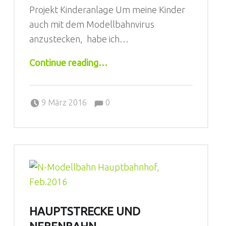
Projekt Kinderanlage Um meine Kinder
auch mit dem Modellbahnvirus
anzustecken, habe ich…
“Kinderanlage in Spur N”
Continue reading
…
Comments:
Posted on:
Written by:
Jörg
Comments:
9 März 2016
0
HAUPTSTRECKE UND