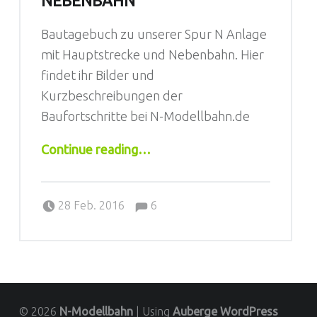
NEBENBAHN
Bautagebuch zu unserer Spur N Anlage
mit Hauptstrecke und Nebenbahn. Hier
findet ihr Bilder und
Kurzbeschreibungen der
Baufortschritte bei N-Modellbahn.de
“Hauptstrecke und Nebenbahn”
Continue reading
…
Comments:
Posted on:
Written by:
Jörg
Comments:
28 Feb. 2016
6
© 2026
N-Modellbahn
|
Using
Auberge
WordPress