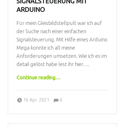
SIGNALSTEUERUNG MIT
ARDUINO
Für mein Gleisbildstellpult war ich auf
der Suche nach einer einfachen
Signalsteuerung. Mit Hilfe eines Arduino
Mega konnte ich all meine
Anforderungen umsetzen. Wie ich es im
detail gelöst habe lest ihr hier….
“Signalsteuerung mit Arduino”
Continue reading
…
Comments:
Posted on:
Written by:
Comments:
Sebastian
16 Apr. 2021
6