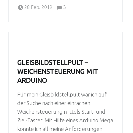
Comments:
Posted on:
Written by:
Comments:
Sebastian
28 Feb. 2019
3
GLEISBILDSTELLPULT –
WEICHENSTEUERUNG MIT
ARDUINO
Für mein Gleisbildstellpult war ich auf
der Suche nach einer einfachen
Weichensteuerung mittels Start- und
Ziel-Taster. Mit Hilfe eines Arduino Mega
konnte ich all meine Anforderungen