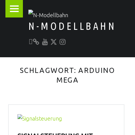
PRIMARY MENU
N-MODELLBAHN
Unser YouTube-Kanal
Kontakt zu N-Modellbahn.de
folgt uns auf Twitter
Besucht uns bei Instagram
Alles rund um die Modellbahn
SCHLAGWORT:
ARDUINO
MEGA