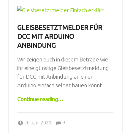
GLEISBESETZTMELDER FÜR
DCC MIT ARDUINO
ANBINDUNG
Wir zeigen euch in diesem Betrage wie
ihr eine günstige Gleisbesetztmeldung
für DCC mit Anbindung an einen
Arduino einfach selber bauen könnt
“Gleisbesetztmelder für DCC mit Arduino Anbindung”
Continue reading
…
Comments:
Posted on:
Written by:
Comments:
Sebastian
20 Jan. 2021
9