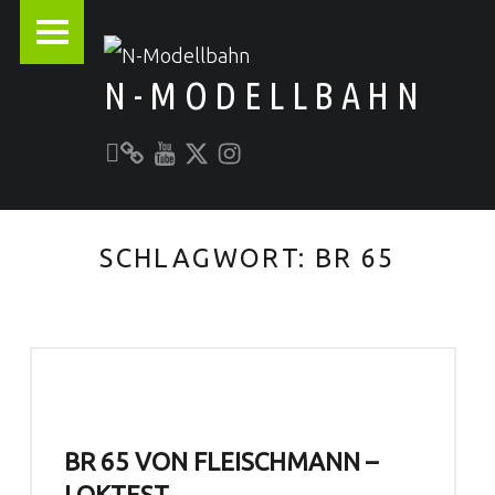
PRIMARY MENU
N-MODELLBAHN
Unser YouTube-Kanal
Kontakt zu N-Modellbahn.de
folgt uns auf Twitter
Besucht uns bei Instagram
Alles rund um die Modellbahn
SCHLAGWORT:
BR 65
BR 65 VON FLEISCHMANN –
LOKTEST