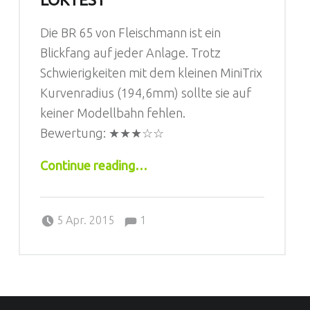
Die BR 65 von Fleischmann ist ein
Blickfang auf jeder Anlage. Trotz
Schwierigkeiten mit dem kleinen MiniTrix
Kurvenradius (194,6mm) sollte sie auf
keiner Modellbahn fehlen.
Bewertung:
★★★☆☆
“BR 65 von Fleischmann – Loktest”
Continue reading
…
Comments:
Posted on:
Written by:
Jörg
Comments:
5 Apr. 2015
1