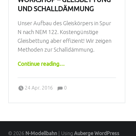
UND SCHALLDÄMMUNG
Unser Aufbau des Gleiskörpers in Spur
N nach NEM 122. Kostengünstige
Gleisbettung aber effizient! Wir zeigen
Methoden zur Schalldämmung.
“Workshop – Gleisbettung und Schalldämmung”
Continue reading
…
Comments:
Posted on:
Written by:
Jörg
Comments:
24 Apr. 2016
0
© 2026
N-Modellbahn
|
Using
Auberge
WordPress