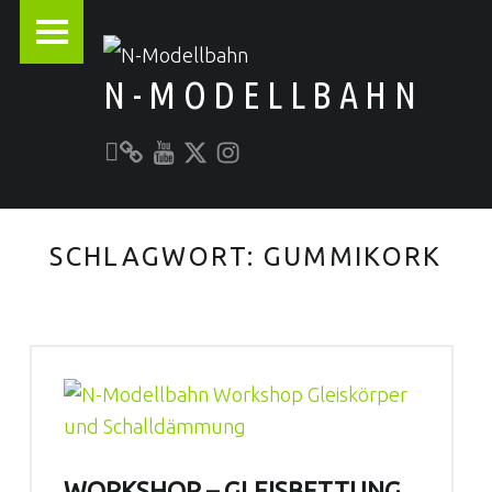
PRIMARY MENU
N-MODELLBAHN
Unser YouTube-Kanal
Kontakt zu N-Modellbahn.de
folgt uns auf Twitter
Besucht uns bei Instagram
Alles rund um die Modellbahn
SCHLAGWORT:
GUMMIKORK
WORKSHOP – GLEISBETTUNG