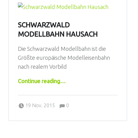
SCHWARZWALD
MODELLBAHN HAUSACH
Die Schwarzwald Modellbahn ist die
Größte europäische Modelleisenbahn
nach realem Vorbild
“Schwarzwald Modellbahn Hausach”
Continue reading
…
Comments:
Posted on:
Written by:
Comments:
Sebastian
19 Nov. 2015
0