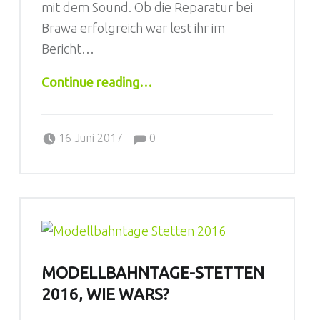
mit dem Sound. Ob die Reparatur bei
Brawa erfolgreich war lest ihr im
Bericht…
“Brawa Ludmilla (61019) Soundproblem gelöst?”
Continue reading
…
Comments:
Posted on:
Written by:
Comments:
Sebastian
16 Juni 2017
0
MODELLBAHNTAGE-STETTEN
2016, WIE WARS?