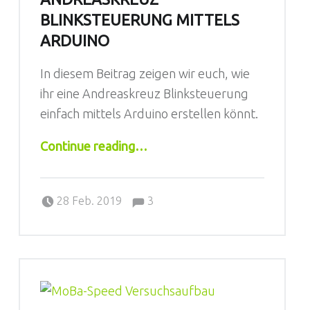
BLINKSTEUERUNG MITTELS
ARDUINO
In diesem Beitrag zeigen wir euch, wie
ihr eine Andreaskreuz Blinksteuerung
einfach mittels Arduino erstellen könnt.
“Andreaskreuz Blinksteuerung mittels Arduino”
Continue reading
…
Comments:
Posted on:
Written by:
Comments:
Sebastian
28 Feb. 2019
3