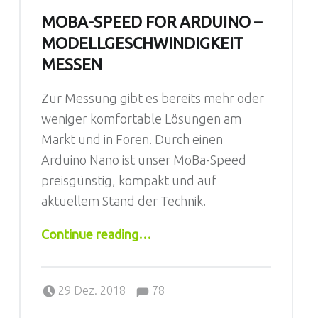
MOBA-SPEED FOR ARDUINO –
MODELLGESCHWINDIGKEIT
MESSEN
Zur Messung gibt es bereits mehr oder
weniger komfortable Lösungen am
Markt und in Foren. Durch einen
Arduino Nano ist unser MoBa-Speed
preisgünstig, kompakt und auf
aktuellem Stand der Technik.
“MoBa-Speed for Arduino – Modellgeschwindigkeit messen”
Continue reading
…
Comments:
Posted on:
Written by:
Jörg
Comments:
29 Dez. 2018
78