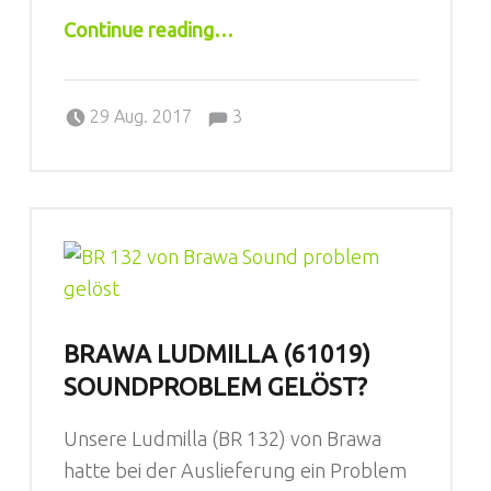
“Workshop- Lok Reinigung & Wartung”
Continue reading
…
Comments:
Posted on:
Written by:
Comments:
Sebastian
29 Aug. 2017
3
BRAWA LUDMILLA (61019)
SOUNDPROBLEM GELÖST?
Unsere Ludmilla (BR 132) von Brawa
hatte bei der Auslieferung ein Problem