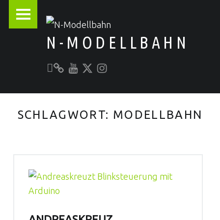
PRIMARY MENU
N-MODELLBAHN
Unser YouTube-Kanal
Kontakt zu N-Modellbahn.de
folgt uns auf Twitter
Besucht uns bei Instagram
Alles rund um die Modellbahn
SCHLAGWORT:
MODELLBAHN
ANDREASKREUZ