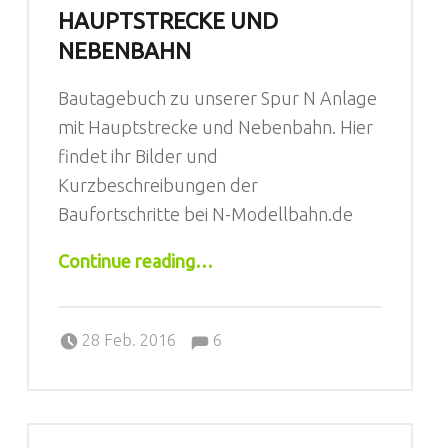
HAUPTSTRECKE UND
NEBENBAHN
Bautagebuch zu unserer Spur N Anlage
mit Hauptstrecke und Nebenbahn. Hier
findet ihr Bilder und
Kurzbeschreibungen der
Baufortschritte bei N-Modellbahn.de
“Hauptstrecke und Nebenbahn”
Continue reading
…
Comments:
Posted on:
Written by:
Jörg
Comments:
28 Feb. 2016
6