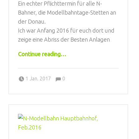
Ein echter Pflichttermin für alle N-
Bahner, die Modellbahntage-Stetten an
der Donau.
Ich war Anfang 2016 für euch dort und
zeige eine Abriss der Besten Anlagen
“Modellbahntage-Stetten 2016, Wie Wars?”
Continue reading
…
Comments:
Posted on:
Written by:
Comments:
Sebastian
1 Jan. 2017
0