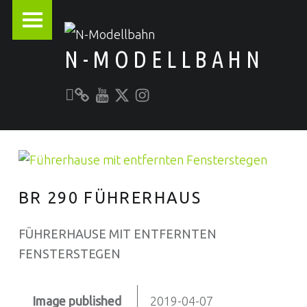
PRIMARY MENU
N-MODELLBAHN
Unser YouTube-Kanal
Kontakt zu N-Modellbahn.de
folgt uns auf Twitter
Besucht uns bei Instagram
Alles rund um die Modellbahn
BR 290 FÜHRERHAUS
FÜHRERHAUSE MIT ENTFERNTEN
FENSTERSTEGEN
Image published
2019-04-07