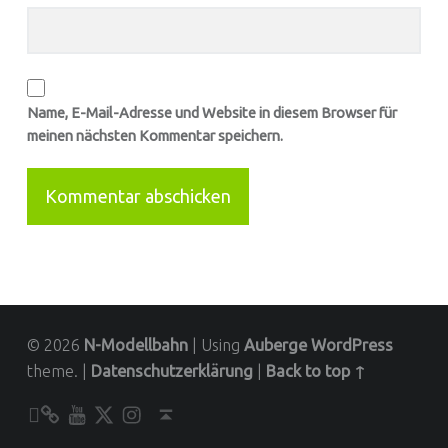
Name, E-Mail-Adresse und Website in diesem Browser für
meinen nächsten Kommentar speichern.
© 2026
N-Modellbahn
|
Using
Auberge
WordPress
theme.
|
Datenschutzerklärung
|
Back to top ↑
Unser YouTube-Kanal
Kontakt zu N-Modellbahn.de
folgt uns auf Twitter
Besucht uns bei Instagram
Back to top ↑