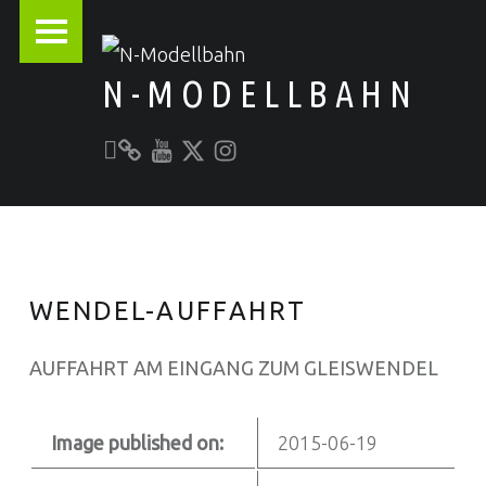
PRIMARY MENU
N-MODELLBAHN
Unser YouTube-Kanal
Kontakt zu N-Modellbahn.de
folgt uns auf Twitter
Besucht uns bei Instagram
Alles rund um die Modellbahn
WENDEL-AUFFAHRT
AUFFAHRT AM EINGANG ZUM GLEISWENDEL
Image published on:
2015-06-19