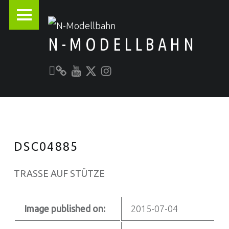
PRIMARY MENU
N-MODELLBAHN
Unser YouTube-Kanal
Kontakt zu N-Modellbahn.de
folgt uns auf Twitter
Besucht uns bei Instagram
Alles rund um die Modellbahn
DSC04885
TRASSE AUF STÜTZE
Image published on:
2015-07-04