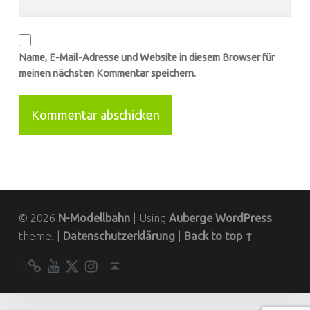
Name, E-Mail-Adresse und Website in diesem Browser für
meinen nächsten Kommentar speichern.
© 2026
N-Modellbahn
|
Using
Auberge
WordPress
theme.
|
Datenschutzerklärung
|
Back to top ↑
Unser YouTube-Kanal
Kontakt zu N-Modellbahn.de
folgt uns auf Twitter
Besucht uns bei Instagram
Back to top ↑