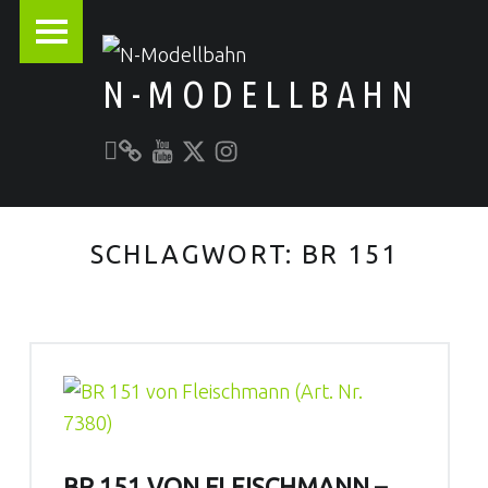
PRIMARY MENU
N-MODELLBAHN
Unser YouTube-Kanal
Kontakt zu N-Modellbahn.de
folgt uns auf Twitter
Besucht uns bei Instagram
Alles rund um die Modellbahn
SCHLAGWORT:
BR 151
BR 151 VON FLEISCHMANN –