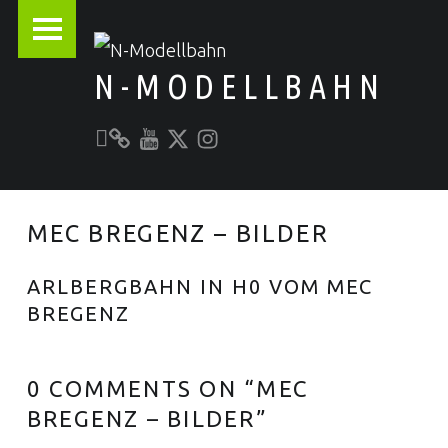
PRIMARY MENU
N-MODELLBAHN
Unser YouTube-Kanal
Kontakt zu N-Modellbahn.de
folgt uns auf Twitter
Besucht uns bei Instagram
Alles rund um die Modellbahn
MEC BREGENZ – BILDER
ARLBERGBAHN IN H0 VOM MEC
BREGENZ
0 COMMENTS ON “
MEC
BREGENZ – BILDER
”