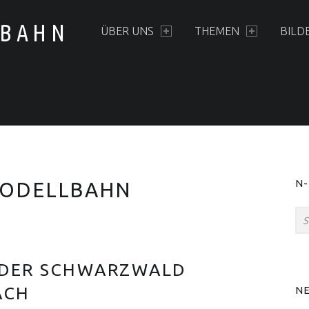
PRIMARY MENU
LBAHN
ÜBER UNS
THEMEN
BILD
S
N
ODELLBAHN
Suchen 
 DER SCHWARZWALD
ACH
N