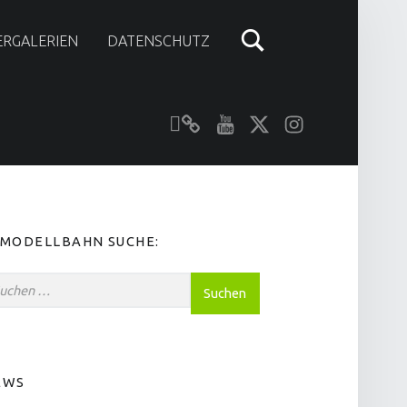
ERGALERIEN
DATENSCHUTZ
Unser YouTube-Kanal
Kontakt zu N-Modellbahn.de
folgt uns auf Twitter
Besucht uns bei Instagram
IDEBAR
-MODELLBAHN SUCHE:
nach:
EWS