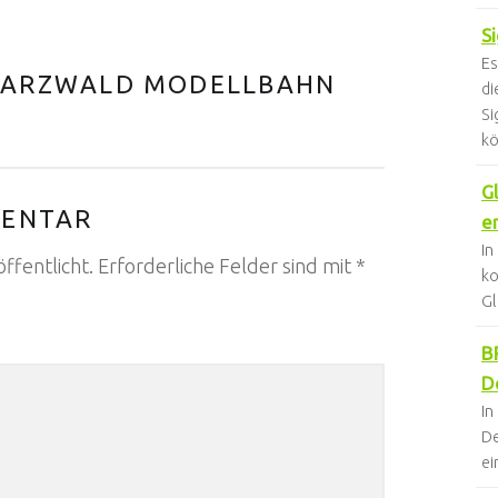
S
Es
ARZWALD MODELLBAHN
d
Si
k
G
MENTAR
er
In
ffentlicht.
Erforderliche Felder sind mit
*
k
Gl
B
D
In
De
ei