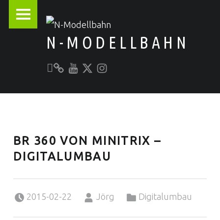
PRIMARY MENU
N-MODELLBAHN
Unser YouTube-Kanal
Kontakt zu N-Modellbahn.de
folgt uns auf Twitter
Besucht uns bei Instagram
Alles rund um die Modellbahn
BR 360 VON MINITRIX –
DIGITALUMBAU
Posted on:
Written by:
Categorized in:
2015-02-22
Jörg
Digitalumbau