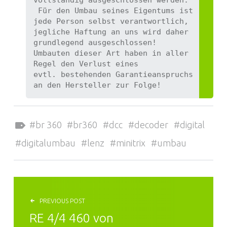
 Für den Umbau seines Eigentums ist 
jede Person selbst verantwortlich, 
jegliche Haftung an uns wird daher 
grundlegend ausgeschlossen! 
Umbauten dieser Art haben in aller 
Regel den Verlust eines 
evtl. bestehenden Garantieanspruchs 
an den Hersteller zur Folge!
Tagged as:
br 360
br360
dcc
decoder
digital
digitalumbau
lenz
minitrix
umbau
BEITRAGSNAVIGATION
PREVIOUS POST
RE 4/4 460 von