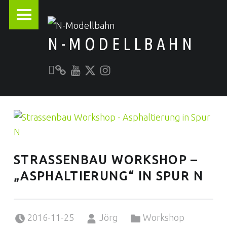
PRIMARY MENU
N-MODELLBAHN
Unser YouTube-Kanal
Kontakt zu N-Modellbahn.de
folgt uns auf Twitter
Besucht uns bei Instagram
Alles rund um die Modellbahn
STRASSENBAU WORKSHOP – „
ASPHALTIERUNG“ IN SPUR N
Posted on:
Written by:
Categorized in:
2016-11-25
Jörg
Workshop