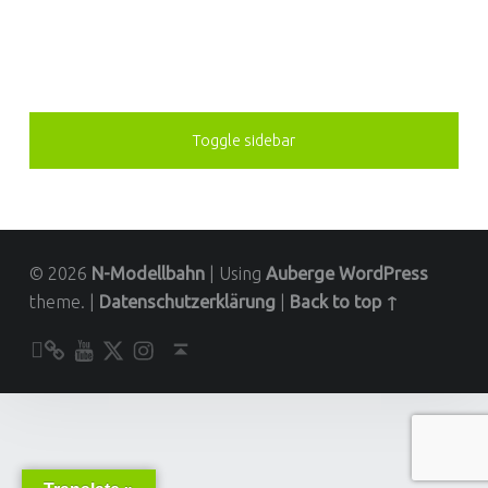
SIDEBAR
Toggle sidebar
© 2026
N-Modellbahn
|
Using
Auberge
WordPress
theme.
|
Datenschutzerklärung
|
Back to top ↑
Unser YouTube-Kanal
Kontakt zu N-Modellbahn.de
folgt uns auf Twitter
Besucht uns bei Instagram
Back to top ↑