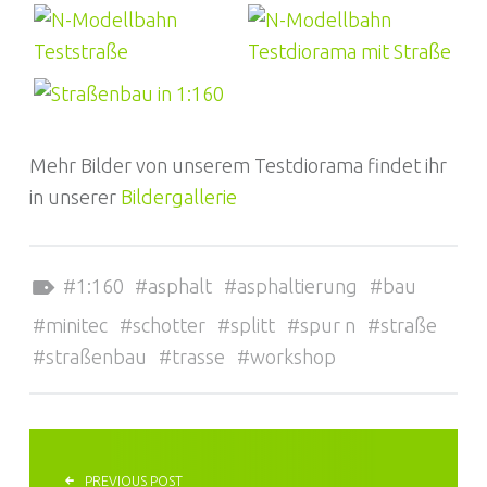
Mehr Bilder von unserem Testdiorama findet ihr
in unserer
Bildergallerie
Tagged as:
1:160
asphalt
asphaltierung
bau
minitec
schotter
splitt
spur n
straße
straßenbau
trasse
workshop
BEITRAGSNAVIGATION
PREVIOUS POST