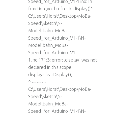
Speed_for_Arduino_V1-1.ino: In
function ‚void refresh_display()‘:
C:\Users\Horst\Desktop\MoBa-
Speed\Sketch\N-
Modellbahn_MoBa-
Speed_for_Arduino_V1-1\N-
Modellbahn_MoBa-
Speed_for_Arduino_V1-
1.ino:171:3: error: ‚display‘ was not
declared in this scope
display.clearDisplay();
^~~~~~~
C:\Users\Horst\Desktop\MoBa-
Speed\Sketch\N-
Modellbahn_MoBa-
Speed_for_Arduino_V1-1\N-