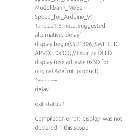
Modellbahn_MoBa-
Speed_for_Arduino_V1-
1.ino:221:3: note: suggested
alternative: ‚delay‘
display.begin(SSD1306_SWITCHC
APVCC, 0x3C); // initialize OLED
display (use adresse 0x3D for
original Adafruit product)
^~~~~~~
delay
exit status 1
Compilation error: ‚display‘ was not
declared in this scope