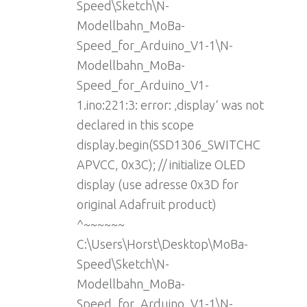
Speed\Sketch\N-
Modellbahn_MoBa-
Speed_for_Arduino_V1-1\N-
Modellbahn_MoBa-
Speed_for_Arduino_V1-
1.ino:221:3: error: ‚display‘ was not
declared in this scope
display.begin(SSD1306_SWITCHC
APVCC, 0x3C); // initialize OLED
display (use adresse 0x3D for
original Adafruit product)
^~~~~~~
C:\Users\Horst\Desktop\MoBa-
Speed\Sketch\N-
Modellbahn_MoBa-
Speed_for_Arduino_V1-1\N-