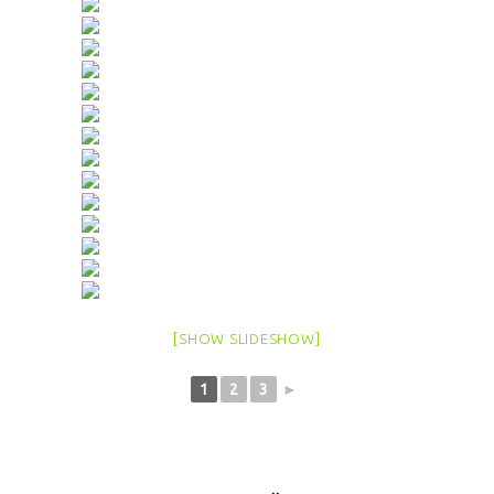
[SHOW SLIDESHOW]
1
2
3
►