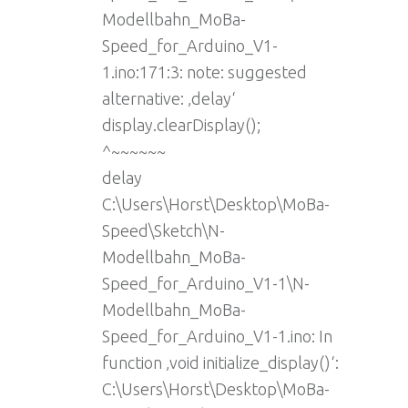
Modellbahn_MoBa-
Speed_for_Arduino_V1-
1.ino:171:3: note: suggested
alternative: ‚delay‘
display.clearDisplay();
^~~~~~~
delay
C:\Users\Horst\Desktop\MoBa-
Speed\Sketch\N-
Modellbahn_MoBa-
Speed_for_Arduino_V1-1\N-
Modellbahn_MoBa-
Speed_for_Arduino_V1-1.ino: In
function ‚void initialize_display()‘:
C:\Users\Horst\Desktop\MoBa-